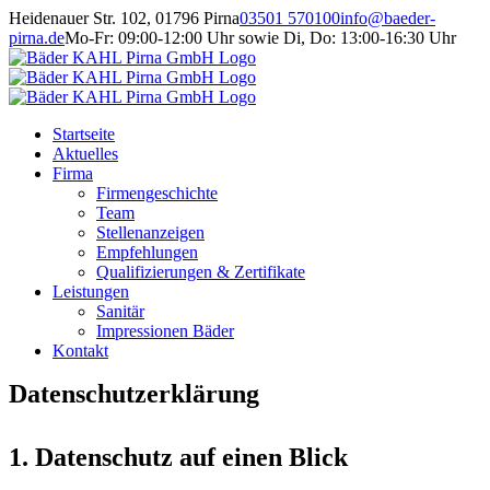
Zum
Heidenauer Str. 102, 01796 Pirna
03501 570100
info@baeder-
Inhalt
pirna.de
Mo-Fr: 09:00-12:00 Uhr sowie Di, Do: 13:00-16:30 Uhr
springen
Startseite
Aktuelles
Firma
Firmengeschichte
Team
Stellenanzeigen
Empfehlungen
Qualifizierungen & Zertifikate
Leistungen
Sanitär
Impressionen Bäder
Kontakt
Datenschutzerklärung
1. Datenschutz auf einen Blick