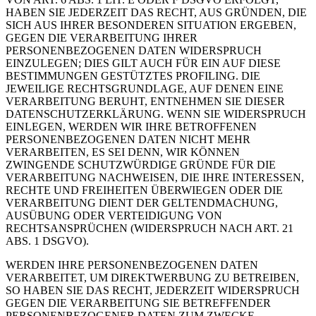
HABEN SIE JEDERZEIT DAS RECHT, AUS GRÜNDEN, DIE
SICH AUS IHRER BESONDEREN SITUATION ERGEBEN,
GEGEN DIE VERARBEITUNG IHRER
PERSONENBEZOGENEN DATEN WIDERSPRUCH
EINZULEGEN; DIES GILT AUCH FÜR EIN AUF DIESE
BESTIMMUNGEN GESTÜTZTES PROFILING. DIE
JEWEILIGE RECHTSGRUNDLAGE, AUF DENEN EINE
VERARBEITUNG BERUHT, ENTNEHMEN SIE DIESER
DATENSCHUTZERKLÄRUNG. WENN SIE WIDERSPRUCH
EINLEGEN, WERDEN WIR IHRE BETROFFENEN
PERSONENBEZOGENEN DATEN NICHT MEHR
VERARBEITEN, ES SEI DENN, WIR KÖNNEN
ZWINGENDE SCHUTZWÜRDIGE GRÜNDE FÜR DIE
VERARBEITUNG NACHWEISEN, DIE IHRE INTERESSEN,
RECHTE UND FREIHEITEN ÜBERWIEGEN ODER DIE
VERARBEITUNG DIENT DER GELTENDMACHUNG,
AUSÜBUNG ODER VERTEIDIGUNG VON
RECHTSANSPRÜCHEN (WIDERSPRUCH NACH ART. 21
ABS. 1 DSGVO).
WERDEN IHRE PERSONENBEZOGENEN DATEN
VERARBEITET, UM DIREKTWERBUNG ZU BETREIBEN,
SO HABEN SIE DAS RECHT, JEDERZEIT WIDERSPRUCH
GEGEN DIE VERARBEITUNG SIE BETREFFENDER
PERSONENBEZOGENER DATEN ZUM ZWECKE