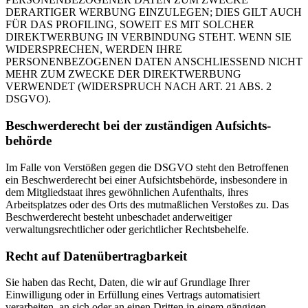
DERARTIGER WERBUNG EINZULEGEN; DIES GILT AUCH
FÜR DAS PROFILING, SOWEIT ES MIT SOLCHER
DIREKTWERBUNG IN VERBINDUNG STEHT. WENN SIE
WIDERSPRECHEN, WERDEN IHRE
PERSONENBEZOGENEN DATEN ANSCHLIESSEND NICHT
MEHR ZUM ZWECKE DER DIREKTWERBUNG
VERWENDET (WIDERSPRUCH NACH ART. 21 ABS. 2
DSGVO).
Beschwerde­recht bei der zuständigen Aufsichts­
behörde
Im Falle von Verstößen gegen die DSGVO steht den Betroffenen
ein Beschwerderecht bei einer Aufsichtsbehörde, insbesondere in
dem Mitgliedstaat ihres gewöhnlichen Aufenthalts, ihres
Arbeitsplatzes oder des Orts des mutmaßlichen Verstoßes zu. Das
Beschwerderecht besteht unbeschadet anderweitiger
verwaltungsrechtlicher oder gerichtlicher Rechtsbehelfe.
Recht auf Daten­übertrag­barkeit
Sie haben das Recht, Daten, die wir auf Grundlage Ihrer
Einwilligung oder in Erfüllung eines Vertrags automatisiert
verarbeiten, an sich oder an einen Dritten in einem gängigen,